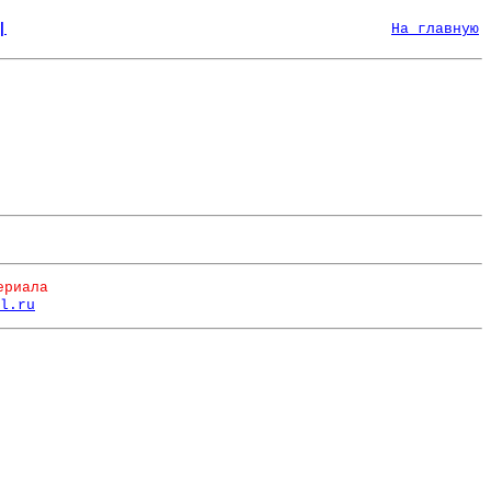
|
На главную
ериала
l.ru