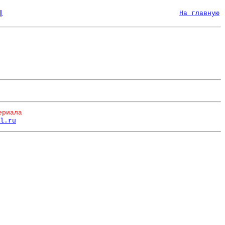
|
На главную
ериала
l.ru