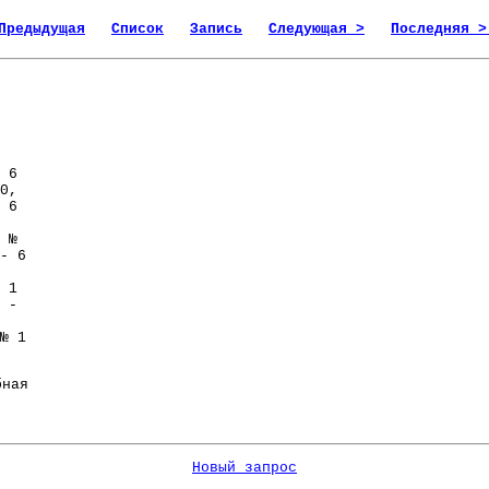
Предыдущая
Список
Запись
Следующая >
Последняя >
 6
0,
 6
 №
- 6
 1
 -
№ 1
ная
Новый запрос