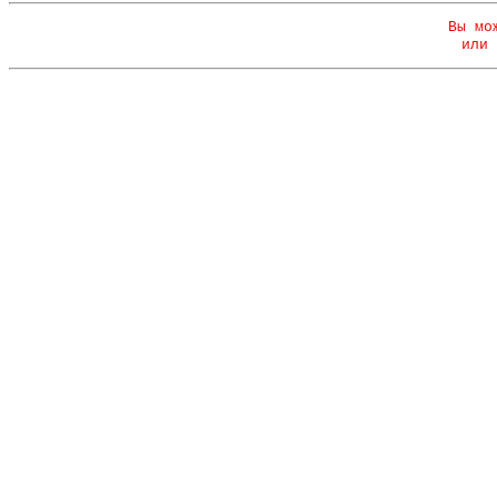
Вы мо
или 