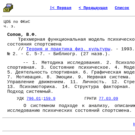
|< Первая
< Предыдущая
Список
ЦОБ по ФКиС
ч. з.
Сопов, В.Ф.
Трехмерная функциональная модель психическо
состояния спортсмена
//
Теория и практика физ. культуры
. - 1993.
№ 2. - С. 5-7. - Библиогр. (27 назв.).
-- 1. Методика исследования. 2. Психоло
спортивная. 3. Состояние психическое. 4. Моде
5. Деятельность спортивная. 6. Графическая моде
7. Мотивация. 8. Эмоции. 9. Нервная система. 
Управление движением. 11. Личность. 12. Стре
13. Психомоторика. 14. Структура факторная. 
Подход системный.
УДК
796.01
:
159.9
ГРНТИ
77.03.09
О системном подходе к анализу, описани
исследованию психических состояний спортсмена.