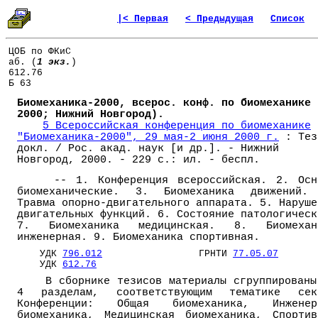
|< Первая
< Предыдущая
Список
ЦОБ по ФКиС
аб. (
1 экз.
)
612.76
Б 63
Биомеханика-2000, всерос. конф. по биомеханике 
2000; Нижний Новгород).
5 Всероссийская конференция по биомеханике
"Биомеханика-2000", 29 мая-2 июня 2000 г.
: Тез
докл. / Рос. акад. наук [и др.]. - Нижний
Новгород, 2000. - 229 с.: ил. - беспл.
-- 1. Конференция всероссийская. 2. Осн
биомеханические. 3. Биомеханика движений.
Травма опорно-двигательного аппарата. 5. Наруше
двигательных функций. 6. Состояние патологическ
7. Биомеханика медицинская. 8. Биомехан
инженерная. 9. Биомеханика спортивная.
УДК
796.012
ГРНТИ
77.05.07
УДК
612.76
В сборнике тезисов материалы сгруппированы
4 разделам, соответствующим тематике сек
Конференции: Общая биомеханика, Инженер
биомеханика, Медицинская биомеханика, Спортив