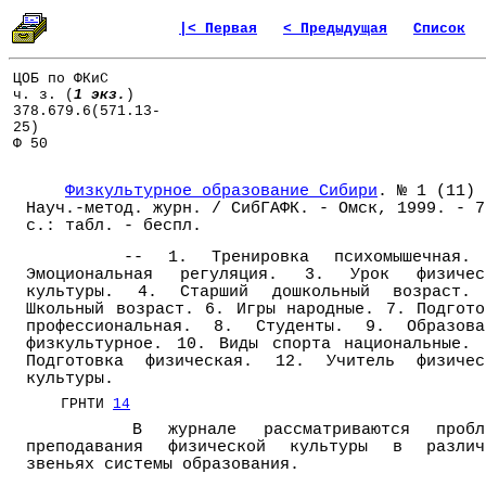
|< Первая
< Предыдущая
Список
ЦОБ по ФКиС
ч. з. (
1 экз.
)
378.679.6(571.13-
25)
Ф 50
Физкультурное образование Сибири
. № 1 (11) 
Науч.-метод. журн. / СибГАФК. - Омск, 1999. - 7
с.: табл. - беспл.
-- 1. Тренировка психомышечная. 
Эмоциональная регуляция. 3. Урок физичес
культуры. 4. Старший дошкольный возраст.
Школьный возраст. 6. Игры народные. 7. Подгото
профессиональная. 8. Студенты. 9. Образова
физкультурное. 10. Виды спорта национальные. 
Подготовка физическая. 12. Учитель физичес
культуры.
ГРНТИ
14
В журнале рассматриваются пробле
преподавания физической культуры в различ
звеньях системы образования.