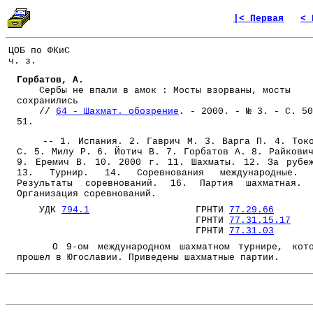
|< Первая
< 
ЦОБ по ФКиС
ч. з.
Горбатов, А.
Сербы не впали в амок : Мосты взорваны, мосты
сохранились
//
64 - Шахмат. обозрение
. - 2000. - № 3. - С. 50
51.
-- 1. Испания. 2. Гаврич М. 3. Варга П. 4. Токо
С. 5. Милу Р. 6. Йотич В. 7. Горбатов А. 8. Райкови
9. Еремич В. 10. 2000 г. 11. Шахматы. 12. За рубе
13. Турнир. 14. Соревнования международные. 
Результаты соревнований. 16. Партия шахматная. 
Организация соревнований.
УДК
794.1
ГРНТИ
77.29.66
ГРНТИ
77.31.15.17
ГРНТИ
77.31.03
О 9-ом международном шахматном турнире, кото
прошел в Югославии. Приведены шахматные партии.