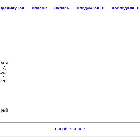
Предыдущая
Список
Запись
Следующая >
Последняя >
-
вич
ч Д.
жом.
15.
17.
рый
Новый запрос