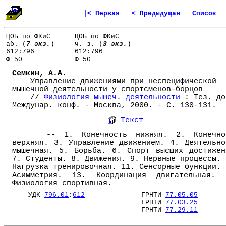
|< Первая
< Предыдущая
Список
ЦОБ по ФКиС
ЦОБ по ФКиС
аб. (
7 экз.
)
ч. з. (
3 экз.
)
612:796
612:796
Ф 50
Ф 50
Семкин, А.А.
Управление движениями при неспецифической
мышечной деятельности у спортсменов-борцов
//
Физиология мышеч. деятельности
: Тез. до
Междунар. конф. - Москва, 2000. - С. 130-131.
Текст
-- 1. Конечность нижняя. 2. Конечно
верхняя. 3. Управление движением. 4. Деятельно
мышечная. 5. Борьба. 6. Спорт высших достижен
7. Студенты. 8. Движения. 9. Нервные процессы. 
Нагрузка тренировочная. 11. Сенсорные функции. 
Асимметрия. 13. Координация двигательная. 
Физиология спортивная.
УДК
796.01
:
612
ГРНТИ
77.05.05
ГРНТИ
77.03.25
ГРНТИ
77.29.11