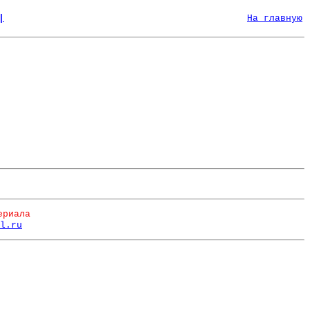
|
На главную
ериала
l.ru