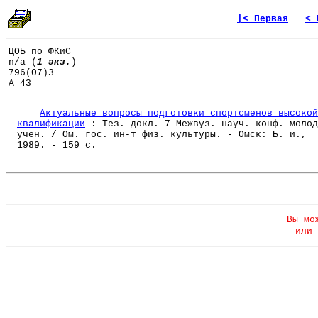
|< Первая
< 
ЦОБ по ФКиС
n/a (
1 экз.
)
796(07)3
А 43
Актуальные вопросы подготовки спортсменов высокой
квалификации
: Тез. докл. 7 Межвуз. науч. конф. молод
учен. / Ом. гос. ин-т физ. культуры. - Омск: Б. и.,
1989. - 159 с.
Вы мо
или 