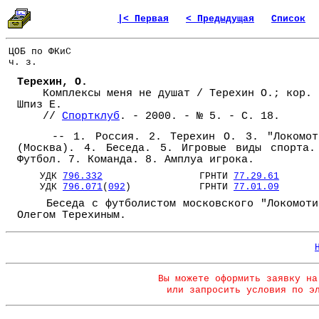
|< Первая
< Предыдущая
Список
ЦОБ по ФКиС
ч. з.
Терехин, О.
Комплексы меня не душат / Терехин О.; кор.
Шпиз Е.
//
Спортклуб
. - 2000. - № 5. - С. 18.
-- 1. Россия. 2. Терехин О. 3. "Локомот
(Москва). 4. Беседа. 5. Игровые виды спорта.
Футбол. 7. Команда. 8. Амплуа игрока.
УДК
796.332
ГРНТИ
77.29.61
УДК
796.071
(
092
) ГРНТИ
77.01.09
Беседа с футболистом московского "Локомоти
Олегом Терехиным.
Вы можете оформить заявку на
или запросить условия по э