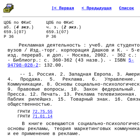
|< Первая
< Предыдущая
Список
ЦОБ по ФКиС
ЦОБ по ФКиС
аб. (
4 экз.
)
ч. з. (
2 экз.
)
659.1(07)
659.1(07)
Р 36
Р 36
Рекламная деятельность : учеб. для студенто
вузов / Изд.-торг. корпорация Дашков и К. - 5-е
изд. перераб. и доп. - Москва, 2002. - 362 с.: 
- Библиогр.: с. 360-362 (43 назв.). - ISBN
5-
94798-028-2
: 132.00.
-- 1. Россия. 2. Западная Европа. 3. Амери
4. Продажа. 5. Реклама. 6. Управление.
Коммуникации. 8. Основы социально-психологическ
9. Правовые вопросы. 10. Закон федеральный. 
Пресса. 12. Печать. 13. Реклама телевизионная. 
Паблик рилейшнз. 15. Товарный знак. 16. Связ
общественностью.
ГРНТИ
72.75.55
ГРНТИ
71.01.14
В книге освещаются социально-психологичес
основы рекламы, теория маркетинговых коммуника
и ее применение в рекламе.