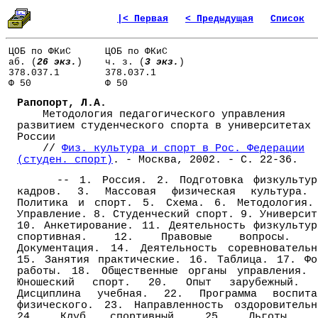
|< Первая
< Предыдущая
Список
ЦОБ по ФКиС
ЦОБ по ФКиС
аб. (
26 экз.
)
ч. з. (
3 экз.
)
378.037.1
378.037.1
Ф 50
Ф 50
Рапопорт, Л.А.
Методология педагогического управления
развитием студенческого спорта в университетах
России
//
Физ. культура и спорт в Рос. Федерации
(студен. спорт)
. - Москва, 2002. - С. 22-36.
-- 1. Россия. 2. Подготовка физкультур
кадров. 3. Массовая физическая культура.
Политика и спорт. 5. Схема. 6. Методология.
Управление. 8. Студенческий спорт. 9. Университ
10. Анкетирование. 11. Деятельность физкультур
спортивная. 12. Правовые вопросы. 
Документация. 14. Деятельность соревновательн
15. Занятия практические. 16. Таблица. 17. Фо
работы. 18. Общественные органы управления. 
Юношеский спорт. 20. Опыт зарубежный. 
Дисциплина учебная. 22. Программа воспита
физического. 23. Направленность оздоровительн
24. Клуб спортивный. 25. Льготы. 