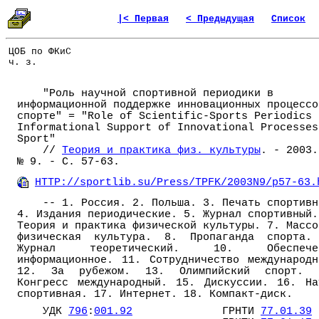
|< Первая
< Предыдущая
Список
ЦОБ по ФКиС
ч. з.
"Роль научной спортивной периодики в
информационной поддержке инновационных процессо
спорте" = "Role of Scientific-Sports Periodics 
Informational Support of Innovational Processes
Sport"
//
Теория и практика физ. культуры
. - 2003.
№ 9. - С. 57-63.
HTTP://sportlib.su/Press/TPFK/2003N9/p57-63.
-- 1. Россия. 2. Польша. 3. Печать спортивн
4. Издания периодические. 5. Журнал спортивный.
Теория и практика физической культуры. 7. Массо
физическая культура. 8. Пропаганда спорта.
Журнал теоретический. 10. Обеспече
информационное. 11. Сотрудничество международн
12. За рубежом. 13. Олимпийский спорт. 
Конгресс международный. 15. Дискуссии. 16. На
спортивная. 17. Интернет. 18. Компакт-диск.
УДК
796
:
001.92
ГРНТИ
77.01.39