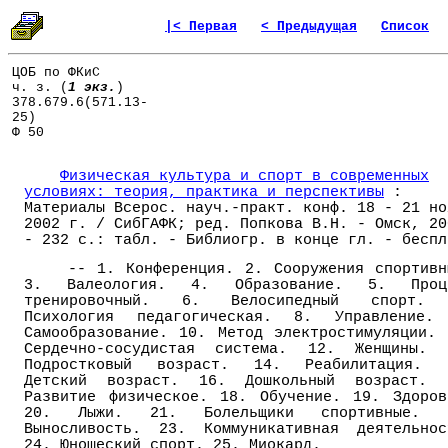
|< Первая
< Предыдущая
Список
ЦОБ по ФКиС
ч. з. (
1 экз.
)
378.679.6(571.13-
25)
Ф 50
Физическая культура и спорт в современных
условиях: теория, практика и перспективы
:
Материалы Всерос. науч.-практ. конф. 18 - 21 но
2002 г. / СибГАФК; ред. Попкова В.Н. - Омск, 20
- 232 с.: табл. - Библиогр. в конце гл. - беспл
-- 1. Конференция. 2. Сооружения спортивн
3. Валеология. 4. Образование. 5. Проц
тренировочный. 6. Велосипедный спорт.
Психология педагогическая. 8. Управление.
Самообразование. 10. Метод электростимуляции. 
Сердечно-сосудистая система. 12. Женщины. 
Подростковый возраст. 14. Реабилитация. 
Детский возраст. 16. Дошкольный возраст. 
Развитие физическое. 18. Обучение. 19. Здоров
20. Лыжи. 21. Болельщики спортивные. 
Выносливость. 23. Коммуникативная деятельнос
24. Юношеский спорт. 25. Миокард.