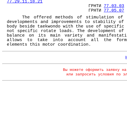
77.29.11.18.21
ГРНТИ
77.03.03
ГРНТИ
77.05.07
The offered methods of stimulation of 
developments and improvements to stability of 
body beside taekwondo with the use of specific 
not specific rotate loads. The development of 
balance on its main variety and manifestati
allows to take into account all the form
elements this motor coordination.
Вы можете оформить заявку на
или запросить условия по э