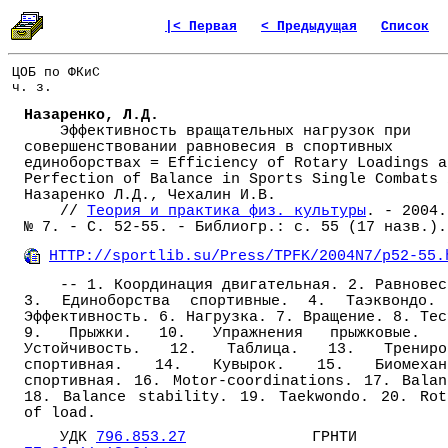
|< Первая
< Предыдущая
Список
ЦОБ по ФКиС
ч. з.
Назаренко, Л.Д.
Эффективность вращательных нагрузок при
совершенствовании равновесия в спортивных
единоборствах = Efficiency of Rotary Loadings a
Perfection of Balance in Sports Single Combats 
Назаренко Л.Д., Чехалин И.В.
//
Теория и практика физ. культуры
. - 2004.
№ 7. - С. 52-55. - Библиогр.: с. 55 (17 назв.).
HTTP://sportlib.su/Press/TPFK/2004N7/p52-55.
-- 1. Координация двигательная. 2. Равновес
3. Единоборства спортивные. 4. Таэквондо.
Эффективность. 6. Нагрузка. 7. Вращение. 8. Тес
9. Прыжки. 10. Упражнения прыжковые. 
Устойчивость. 12. Таблица. 13. Трениро
спортивная. 14. Кувырок. 15. Биомехан
спортивная. 16. Motor-coordinations. 17. Balan
18. Balance stability. 19. Taekwondo. 20. Rot
of load.
УДК
796.853.27
ГРНТИ