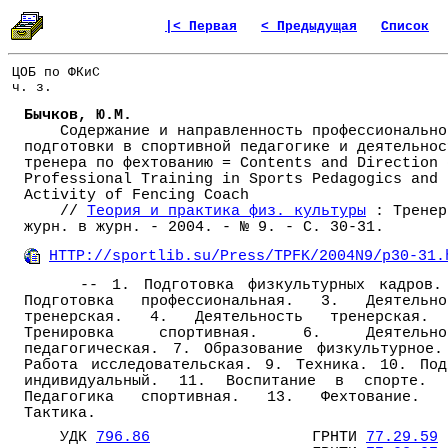
|< Первая
< Предыдущая
Список
ЦОБ по ФКиС
ч. з.
Бычков, Ю.М.
Содержание и направленность профессионально
подготовки в спортивной педагогике и деятельнос
тренера по фехтованию = Contents and Direction 
Professional Training in Sports Pedagogics and
Activity of Fencing Coach
//
Теория и практика физ. культуры
: Тренер
журн. в журн. - 2004. - № 9. - С. 30-31.
HTTP://sportlib.su/Press/TPFK/2004N9/p30-31.
-- 1. Подготовка физкультурных кадров.
Подготовка профессиональная. 3. Деятельно
тренерская. 4. Деятельность тренерская.
Тренировка спортивная. 6. Деятельно
педагогическая. 7. Образование физкультурное.
Работа исследовательская. 9. Техника. 10. Под
индивидуальный. 11. Воспитание в спорте. 
Педагогика спортивная. 13. Фехтование. 
Тактика.
УДК
796.86
ГРНТИ
77.29.59