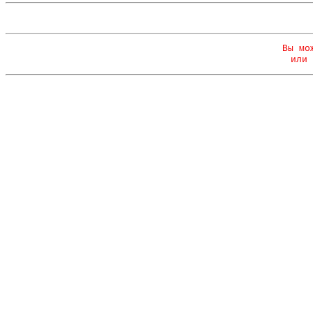
Вы мо
или 