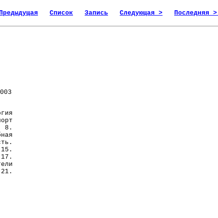
Предыдущая
Список
Запись
Следующая >
Последняя >
003
гия
орт
 8.
ная
сть.
15.
 17.
ели
21.