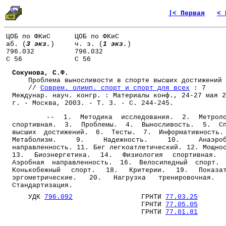
|< Первая
< 
ЦОБ по ФКиС
ЦОБ по ФКиС
аб. (
3 экз.
)
ч. з. (
1 экз.
)
796.032
796.032
С 56
С 56
Сокунова, С.Ф.
Проблема выносливости в спорте высших достижений
//
Соврем. олимп. спорт и спорт для всех
: 7
Междунар. науч. конгр. : Материалы конф., 24-27 мая 2
г. - Москва, 2003. - Т. 3. - С. 244-245.
-- 1. Методика исследования. 2. Метроло
спортивная. 3. Проблемы. 4. Выносливость. 5. Сп
высших достижений. 6. Тесты. 7. Информативность.
Метаболизм. 9. Надежность. 10. Анаэроб
направленность. 11. Бег легкоатлетический. 12. Мощно
13. Биоэнергетика. 14. Физиология спортивная. 
Аэробная направленность. 16. Велосипедный спорт.
Конькобежный спорт. 18. Критерии. 19. Показат
эргометрические. 20. Нагрузка тренировочная. 
Стандартизация.
УДК
796.092
ГРНТИ
77.03.25
ГРНТИ
77.05.05
ГРНТИ
77.01.81