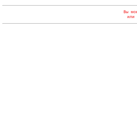
Вы мо
или 