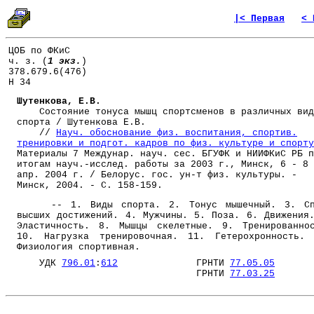
|< Первая
< 
ЦОБ по ФКиС
ч. з. (
1 экз.
)
378.679.6(476)
Н 34
Шутенкова, Е.В.
Состояние тонуса мышц спортсменов в различных вид
спорта / Шутенкова Е.В.
//
Науч. обоснование физ. воспитания, спортив.
тренировки и подгот. кадров по физ. культуре и спорту
Материалы 7 Междунар. науч. сес. БГУФК и НИИФКиС РБ п
итогам науч.-исслед. работы за 2003 г., Минск, 6 - 8
апр. 2004 г. / Белорус. гос. ун-т физ. культуры. -
Минск, 2004. - С. 158-159.
-- 1. Виды спорта. 2. Тонус мышечный. 3. Сп
высших достижений. 4. Мужчины. 5. Поза. 6. Движения
Эластичность. 8. Мышцы скелетные. 9. Тренированно
10. Нагрузка тренировочная. 11. Гетерохронность.
Физиология спортивная.
УДК
796.01
:
612
ГРНТИ
77.05.05
ГРНТИ
77.03.25