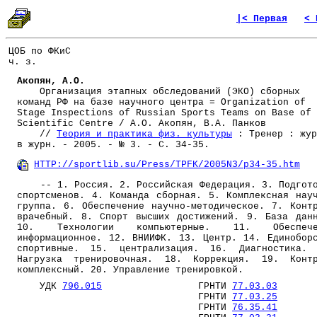
|< Первая
< 
ЦОБ по ФКиС
ч. з.
Акопян, А.О.
Организация этапных обследований (ЭКО) сборных
команд РФ на базе научного центра = Organization of
Stage Inspections of Russian Sports Teams on Base of
Scientific Centre / А.О. Акопян, В.А. Панков
//
Теория и практика физ. культуры
: Тренер : жур
в журн. - 2005. - № 3. - С. 34-35.
HTTP://sportlib.su/Press/TPFK/2005N3/p34-35.htm
-- 1. Россия. 2. Российская Федерация. 3. Подгот
спортсменов. 4. Команда сборная. 5. Комплексная нау
группа. 6. Обеспечение научно-методическое. 7. Конт
врачебный. 8. Спорт высших достижений. 9. База дан
10. Технологии компьютерные. 11. Обеспече
информационное. 12. ВНИИФК. 13. Центр. 14. Единобор
спортивные. 15. централизация. 16. Диагностика. 
Нагрузка тренировочная. 18. Коррекция. 19. Контр
комплексный. 20. Управление тренировкой.
УДК
796.015
ГРНТИ
77.03.03
ГРНТИ
77.03.25
ГРНТИ
76.35.41