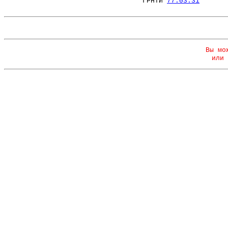
ГРНТИ
77.03.31
Вы мо
или 