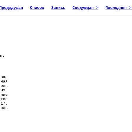
Предыдущая
Список
Запись
Следующая >
Последняя >
н.
овка
чная
роль
ных.
ние
ства
17.
оль