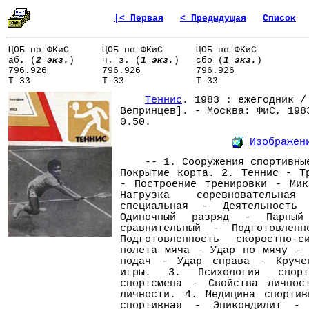
|< Первая
< Предыдущая
Список
ЦОБ по ФКиС
ЦОБ по ФКиС
ЦОБ по ФКиС
аб. (
2 экз.
)
ч. з. (
1 экз.
)
сбо (
1 экз.
)
796.926
796.926
796.926
Т 33
Т 33
Т 33
Теннис
. 1983 : ежегодник /
Вепринцев]. - Москва: ФиС, 198
0.50.
Изображен
-- 1. Сооружения спортивные 
Покрытие корта. 2. Теннис - Т
- Построение тренировки - Мик
Нагрузка соревновательна
специальная - Деятельность 
Одиночный разряд - Парны
сравнительный - Подготовленн
Подготовленность скоростно-
полета мяча - Удар по мячу - 
подач - Удар справа - Круче
игры. 3. Психология спор
спортсмена - Свойства личнос
личности. 4. Медицина спортив
спортивная - Эпикондилит -