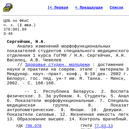
|< Первая
< Предыдущая
Список
ЦОБ по ФКиС
ч. з. (
1 экз.
)
378:001.89
З-46
Сергейчик, Н.А.
Анализ изменений морфофункциональных
показателей студентов специального медицинского
отделения 1 курса ГоГМИ / Н.А. Сергейчик, А.Н.
Василец, А.В. Чевелев
//
Здоровье студен. молодежи
: достижения
науки и практики на соврем. этапе : материалы 3
Междунар. науч.-практ. конф., 9-10 дек. 2002 г.
Белорус. гос. пед. ун-т им. М. Танка. - Минск,
2002. - С. 166-168.
-- 1. Республика Беларусь. 2. Воспита
физическое. 3. За рубежом. 4. Студенты. 5. Анал
6. Показатели морфофункциональные. 7. Специаль
медицинская группа. 8. Показате
антропометрические. 9. Юноши. 10. Девушки. 
Показатели силовые. 12. Жизненная емкость легк
13. Образование высшее. 14. Контроль врачебный.
УДК
796.078
ГРНТИ
77.03.13