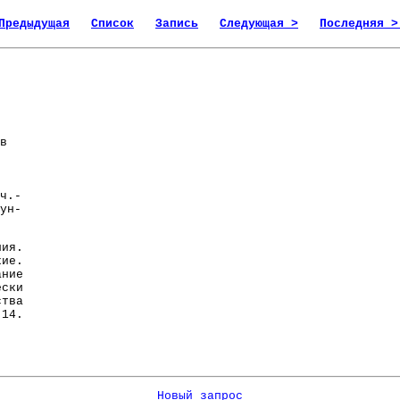
Предыдущая
Список
Запись
Следующая >
Последняя >
в
ч.-
ун-
ния.
кие.
ание
ески
тва
14.
Новый запрос