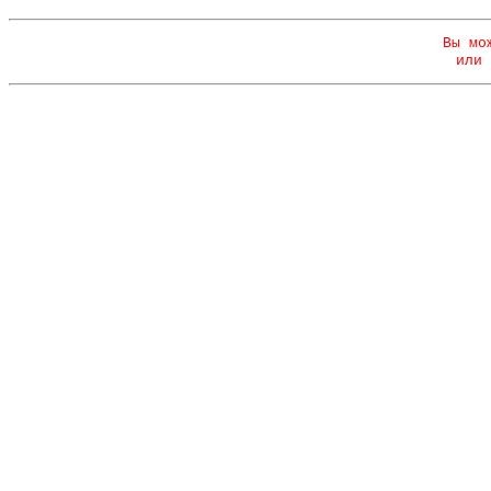
Вы мо
или 