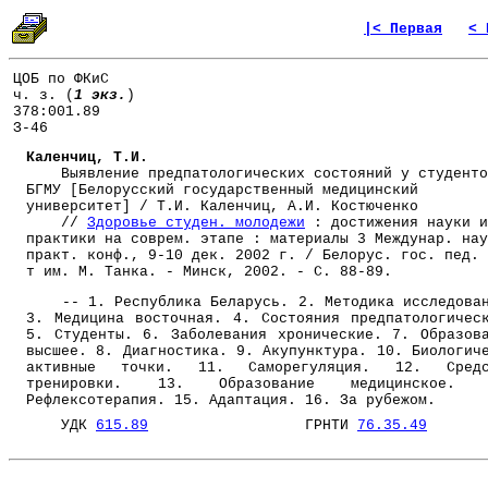
|< Первая
< 
ЦОБ по ФКиС
ч. з. (
1 экз.
)
378:001.89
З-46
Каленчиц, Т.И.
Выявление предпатологических состояний у студенто
БГМУ [Белорусский государственный медицинский
университет] / Т.И. Каленчиц, А.И. Костюченко
//
Здоровье студен. молодежи
: достижения науки и
практики на соврем. этапе : материалы 3 Междунар. нау
практ. конф., 9-10 дек. 2002 г. / Белорус. гос. пед. 
т им. М. Танка. - Минск, 2002. - С. 88-89.
-- 1. Республика Беларусь. 2. Методика исследова
3. Медицина восточная. 4. Состояния предпатологичес
5. Студенты. 6. Заболевания хронические. 7. Образов
высшее. 8. Диагностика. 9. Акупунктура. 10. Биологич
активные точки. 11. Саморегуляция. 12. Средс
тренировки. 13. Образование медицинское. 
Рефлексотерапия. 15. Адаптация. 16. За рубежом.
УДК
615.89
ГРНТИ
76.35.49