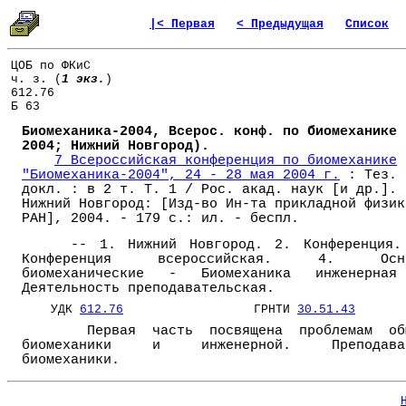
|< Первая
< Предыдущая
Список
ЦОБ по ФКиС
ч. з. (
1 экз.
)
612.76
Б 63
Биомеханика-2004, Всерос. конф. по биомеханике 
2004; Нижний Новгород).
7 Всероссийская конференция по биомеханике
"Биомеханика-2004", 24 - 28 мая 2004 г.
: Тез.
докл. : в 2 т. Т. 1 / Рос. акад. наук [и др.]. 
Нижний Новгород: [Изд-во Ин-та прикладной физик
РАН], 2004. - 179 с.: ил. - беспл.
-- 1. Нижний Новгород. 2. Конференция.
Конференция всероссийская. 4. Осн
биомеханические - Биомеханика инженерна
Деятельность преподавательская.
УДК
612.76
ГРНТИ
30.51.43
Первая часть посвящена проблемам об
биомеханики и инженерной. Преподава
биомеханики.