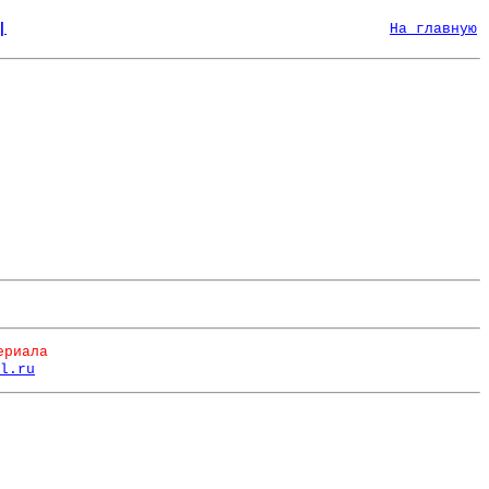
|
На главную
ериала
l.ru