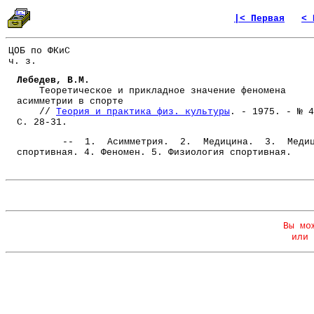
|< Первая
< 
ЦОБ по ФКиС
ч. з.
Лебедев, В.М.
Теоретическое и прикладное значение феномена
асимметрии в спорте
//
Теория и практика физ. культуры
. - 1975. - № 4
С. 28-31.
-- 1. Асимметрия. 2. Медицина. 3. Медиц
спортивная. 4. Феномен. 5. Физиология спортивная.
Вы мо
или 