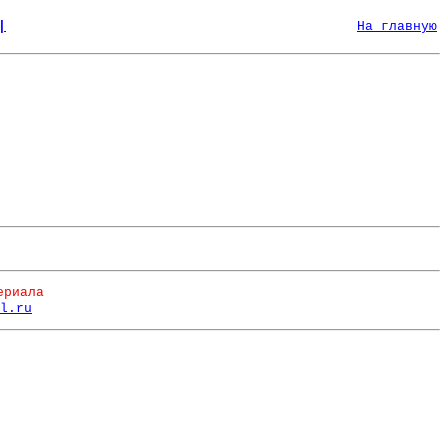
|
На главную
ериала
l.ru