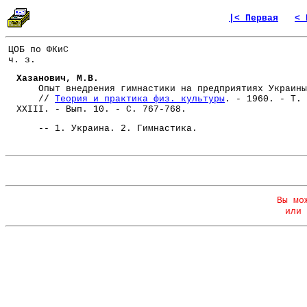
|< Первая
< 
ЦОБ по ФКиС
ч. з.
Хазанович, М.В.
Опыт внедрения гимнастики на предприятиях Украины
//
Теория и практика физ. культуры
. - 1960. - Т.
XXIII. - Вып. 10. - С. 767-768.
-- 1. Украина. 2. Гимнастика.
Вы мо
или 