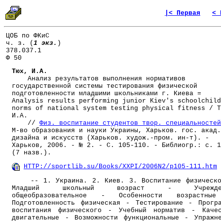
|< Первая
< 
ЦОБ по ФКиС
ч. з. (
1 экз.
)
378.037.1
Ф 50
Тюх, И.А.
Анализ результатов выполнения нормативов
государственной системы тестирования физической
подготовленности младшими школьниками г. Киева =
Analysis results performing junior Kiev's schoolchild
norms of national system testing physical fitness / Т
И.А.
//
Физ. воспитание студентов твор. специальностей
М-во образования и науки Украины, Харьков. гос. акад.
дизайна и искусств (Харьков. худож.-пром. ин-т). -
Харьков, 2006. - № 2. - С. 105-110. - Библиогр.: с. 1
(7 назв.).
HTTP://sportlib.su/Books/XXPI/2006N2/p105-111.htm
-- 1. Украина. 2. Киев. 3. Воспитание физическо
Младший школьный возраст - Учрежде
общеобразовательное - Особенности возрастны
Подготовленность физическая - Тестирование - Прогр
воспитания физического - Учебный норматив - Каче
двигательные - Возможности функциональные - Упражн