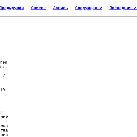
Предыдущая
Список
Запись
Следующая >
Последняя >
ren
юх
/
10
е -
ние
е -
амма
ства
ения