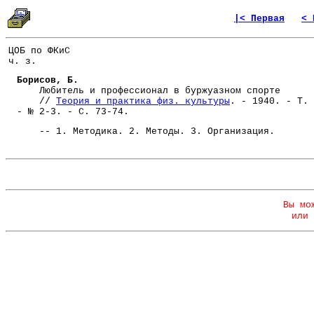
|< Первая
< 
ЦОБ по ФКиС
ч. з.
Борисов, Б.
Любитель и профессионал в буржуазном спорте
//
Теория и практика физ. культуры
. - 1940. - Т. 
- № 2-3. - С. 73-74.
-- 1. Методика. 2. Методы. 3. Организация.
Вы мо
или 