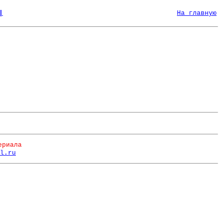
|
На главную
ериала
l.ru