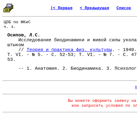
|< Первая
< Предыдущая
Список
ЦОБ по ФКиС
ч. з.
Осипов, Л.С.
Исследование биодинамики и живой силы укола
штыком
//
Теория и практика физ. культуры
. - 1940.
Т. VI. - № 5. - С. 52-53; Т. VI. - № 7. - С. 47
53.
-- 1. Анатомия. 2. Биодинамика. 3. Психолог
Вы можете оформить заявку на
или запросить условия по э