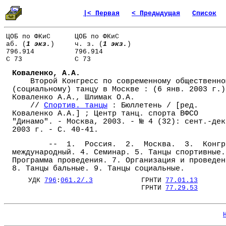
|< Первая
< Предыдущая
Список
ЦОБ по ФКиС
ЦОБ по ФКиС
аб. (
1 экз.
)
ч. з. (
1 экз.
)
796.914
796.914
С 73
С 73
Коваленко, А.А.
Второй Конгресс по современному общественно
(социальному) танцу в Москве : (6 янв. 2003 г.)
Коваленко А.А., Шлимак О.А.
//
Спортив. танцы
: Бюллетень / [ред.
Коваленко А.А.] ; Центр танц. спорта ВФСО
"Динамо". - Москва, 2003. - № 4 (32): сент.-дек
2003 г. - С. 40-41.
-- 1. Россия. 2. Москва. 3. Конгр
международный. 4. Семинар. 5. Танцы спортивные.
Программа проведения. 7. Организация и проведен
8. Танцы бальные. 9. Танцы социальные.
УДК
796
:
061.2/.3
ГРНТИ
77.01.13
ГРНТИ
77.29.53