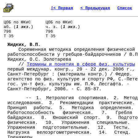
|< Первая
< Предыдущая
Список
ЦОБ по ФКиС
ЦОБ по ФКиС
аб. (
1 экз.
)
ч. з. (
1 экз.
)
796
796
Т 35
Т 35
Жидких, В.П.
Соременная методика определения физической
работоспособности у гребцов-байдарочников / В.П
Жидких, О.С. Золотарева
//
Термины и понятия в сфере физ. культуры
первый междунар. конгр., 20 - 22 дек. 2006 г.,
Санкт-Петербург : (материалы конгр.) / Федер.
агентство по физ. культуре и спорту РФ, С.-Пете
гос. ун-т физ. культуры им. П.Ф. Лесгафта. -
Санкт-Петербург, 2006. - С. 85-87.
-- 1. Метрология спортивная. 2. Метод
исследования. 3. Рекомендации практические.
Принцип работы. 5. Методика определения.
Работоспособность физическая. 7. Гребля
байдарках. 8. Юношеский спорт. 9. Подгото
физическая. 10. Упражнения специальные. 
Упражнения подготовительные. 12. Тесты. 
Нагрузка велоэргометрическая. 14. Стенд. 
Тренажеры.