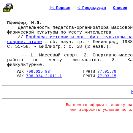
|< Первая
< Предыдущая
Список
Пфейфер, Н.Э.
Деятельность педагога-организатора массовой
физической культуры по месту жительства
//
Проблемы истории и орг. физ. культуры на
соврем. этапе
: сб. науч. тр. - Ленинград, 1988
С. 55-58. - Библиогр.: с. 58 (2 назв.).
-- 1. Массовый спорт. 2. Спортивно-массо
работа по месту жительства. 3. Ка
физкультурные.
УДК
796.015.83
ГРНТИ
77.01.79
УДК
796.034.2.011.1
ГРНТИ
77.03.15
Вы можете оформить заявку на
или запросить условия по э