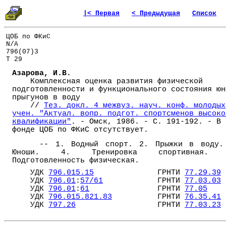
|< Первая
< Предыдущая
Список
ЦОБ по ФКиС
N/A
796(07)3
Т 29
Азарова, И.В.
Комплексная оценка развития физической
подготовленности и функционального состояния юн
прыгунов в воду
//
Тез. докл. 4 межвуз. науч. конф. молодых
учен. "Актуал. вопр. подгот. спортсменов высоко
квалификации"
. - Омск, 1986. - С. 191-192. - В
фонде ЦОБ по ФКиС отсутствует.
-- 1. Водный спорт. 2. Прыжки в воду.
Юноши. 4. Тренировка спортивная.
Подготовленность физическая.
УДК
796.015.15
ГРНТИ
77.29.39
УДК
796.01
:
57/61
ГРНТИ
77.03.03
УДК
796.01
:
61
ГРНТИ
77.05
УДК
796.015.821.83
ГРНТИ
76.35.41
УДК
797.26
ГРНТИ
77.03.23