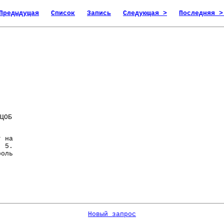
Предыдущая
Список
Запись
Следующая >
Последняя >
ЦОБ
г на
 5.
роль
Новый запрос