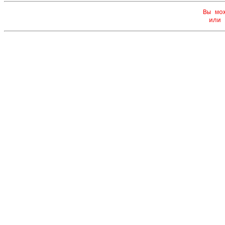
Вы мо
или 