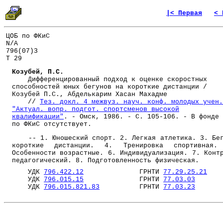
|< Первая
< 
ЦОБ по ФКиС
N/A
796(07)3
Т 29
Козубей, П.С.
Дифференцированный подход к оценке скоростных
способностей юных бегунов на короткие дистанции /
Козубей П.С., Абделькарим Хасан Махадме
//
Тез. докл. 4 межвуз. науч. конф. молодых учен.
"Актуал. вопр. подгот. спортсменов высокой
квалификации"
. - Омск, 1986. - С. 105-106. - В фонде 
по ФКиС отсутствует.
-- 1. Юношеский спорт. 2. Легкая атлетика. 3. Бе
короткие дистанции. 4. Тренировка спортивная.
Особенности возрастные. 6. Индивидуализация. 7. Конт
педагогический. 8. Подготовленность физическая.
УДК
796.422.12
ГРНТИ
77.29.25.21
УДК
796.015.15
ГРНТИ
77.03.03
УДК
796.015.821.83
ГРНТИ
77.03.23