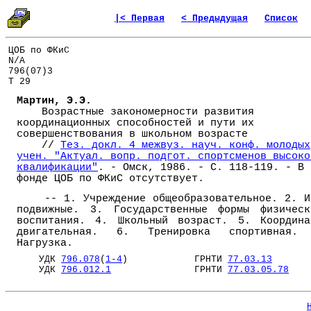
|< Первая
< Предыдущая
Список
ЦОБ по ФКиС
N/A
796(07)3
Т 29
Мартин, Э.Э.
Возрастные закономерности развития
координационных способностей и пути их
совершенствования в школьном возрасте
//
Тез. докл. 4 межвуз. науч. конф. молодых
учен. "Актуал. вопр. подгот. спортсменов высоко
квалификации"
. - Омск, 1986. - С. 118-119. - В
фонде ЦОБ по ФКиС отсутствует.
-- 1. Учреждение общеобразовательное. 2. И
подвижные. 3. Государственные формы физическ
воспитания. 4. Школьный возраст. 5. Координа
двигательная. 6. Тренировка спортивная.
Нагрузка.
УДК
796.078
(
1-4
) ГРНТИ
77.03.13
УДК
796.012.1
ГРНТИ
77.03.05.78