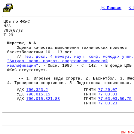
|< Первая
< 
ЦОБ по ФКиС
N/A
796(07)3
Т 29
Шерстюк, А.А.
Оценка качества выполнения технических приемов
баскетболистами 10 - 13 лет
//
Тез. докл. 4 межвуз. науч. конф. молодых учен.
"Актуал. вопр. подгот. спортсменов высокой
квалификации"
. - Омск, 1986. - С. 142. - В фонде ЦОБ 
ФКиС отсутствует.
-- 1. Игровые виды спорта. 2. Баскетбол. 3. Юно
4. Тренировка спортивная. 5. Подготовка техническая.
УДК
796.323.2
ГРНТИ
77.29.07
УДК
796.015.15
ГРНТИ
77.03.03
УДК
796.015.821.83
ГРНТИ
77.03.03.50.75
ГРНТИ
77.03.23
Вы мо