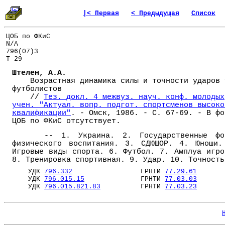
|< Первая
< Предыдущая
Список
ЦОБ по ФКиС
N/A
796(07)3
Т 29
Штелен, А.А.
Возрастная динамика силы и точности ударов 
футболистов
//
Тез. докл. 4 межвуз. науч. конф. молодых
учен. "Актуал. вопр. подгот. спортсменов высоко
квалификации"
. - Омск, 1986. - С. 67-69. - В фо
ЦОБ по ФКиС отсутствует.
-- 1. Украина. 2. Государственные фо
физического воспитания. 3. СДЮШОР. 4. Юноши.
Игровые виды спорта. 6. Футбол. 7. Амплуа игро
8. Тренировка спортивная. 9. Удар. 10. Точность
УДК
796.332
ГРНТИ
77.29.61
УДК
796.015.15
ГРНТИ
77.03.03
УДК
796.015.821.83
ГРНТИ
77.03.23