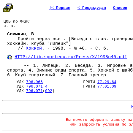
|< Первая
< Предыдущая
Список
ЦОБ по ФКиС
ч. з.
Семыкин, В.
Пройти через все : [Беседа с глав. тренером
хоккейн. клуба "Липецк"]
//
Хоккей
. - 1998. - № 40. - С. 6.
HTTP://lib.sportedu.ru/Press/X/1998n40.pdf
-- 1. Липецк. 2. Беседа. 3. Игровые в
спорта. 4. Зимние виды спорта. 5. Хоккей с шайб
6. Клуб спортивный. 7. Главный тренер.
УДК
796.966
ГРНТИ
77.29.64
УДК
796.071.4
ГРНТИ
77.01.09
УДК
796.071
(
092
)
Вы можете оформить заявку на
или запросить условия по э