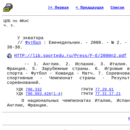
|< Первая
< Предыдущая
Список
ЦОБ по ФКиС
ч. з.
У экватора
//
Футбол
: Еженедельник. - 2000. - № 2. - 
36-38.
HTTP://lib.sportedu.ru/Press/F-E/2000n2.pdf
-- 1. Англия. 2. Испания. 3. Италия.
Франция. 5. Зарубежные страны. 6. Игровые в
спорта - Футбол - Команда - Матч. 7. Соревнова
спортивные - Чемпионат страны - Результ
соревнований.
УДК
796.332
ГРНТИ
77.29.61
УДК
796.093.426
(
1-4
) ГРНТИ
77.31.17.21
О национальных чемпионатах Италии, Испан
Англии, Франции.