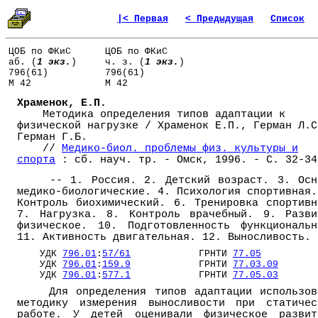
|< Первая
< Предыдущая
Список
ЦОБ по ФКиС
ЦОБ по ФКиС
аб. (
1 экз.
)
ч. з. (
1 экз.
)
796(61)
796(61)
М 42
М 42
Храменок, Е.П.
Методика определения типов адаптации к
физической нагрузке / Храменок Е.П., Герман Л.С
Герман Г.Б.
//
Медико-биол. проблемы физ. культуры и
спорта
: сб. науч. тр. - Омск, 1996. - С. 32-34
-- 1. Россия. 2. Детский возраст. 3. Осн
медико-биологические. 4. Психология спортивная.
Контроль биохимический. 6. Тренировка спортивн
7. Нагрузка. 8. Контроль врачебный. 9. Разви
физическое. 10. Подготовленность функциональн
11. Активность двигательная. 12. Выносливость.
УДК
796.01
:
57/61
ГРНТИ
77.05
УДК
796.01
:
159.9
ГРНТИ
77.03.09
УДК
796.01
:
577.1
ГРНТИ
77.05.03
Для определения типов адаптации использов
методику измерения выносливости при статичес
работе. У детей оценивали физическое развит