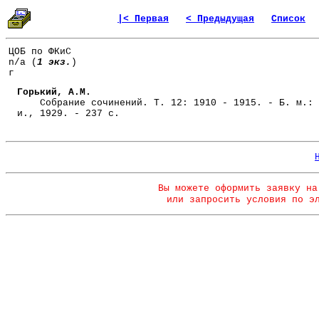
|< Первая
< Предыдущая
Список
ЦОБ по ФКиС
n/a (
1 экз.
)
г
Горький, А.М.
Собрание сочинений. Т. 12: 1910 - 1915. - Б. м.: 
и., 1929. - 237 с.
Вы можете оформить заявку на
или запросить условия по э