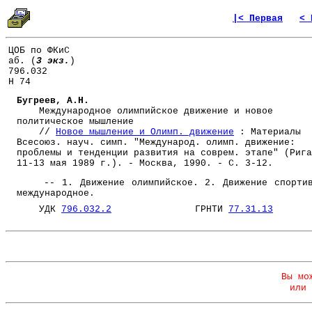
|< Первая
< 
ЦОБ по ФКиС
аб. (
3 экз.
)
796.032
Н 74
Бугреев, А.Н.
Международное олимпийское движение и новое
политическое мышление
//
Новое мышление и Олимп. движение
: Материалы
Всесоюз. науч. симп. "Международ. олимп. движение:
проблемы и тенденции развития на соврем. этапе" (Рига
11-13 мая 1989 г.). - Москва, 1990. - С. 3-12.
-- 1. Движение олимпийское. 2. Движение спортив
международное.
УДК
796.032.2
ГРНТИ
77.31.13
Вы мо
или 