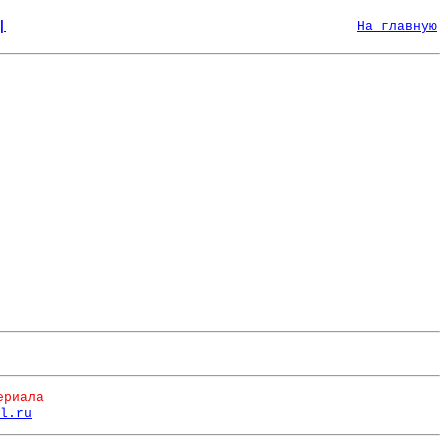
|
На главную
ериала
l.ru