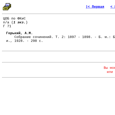
|< Первая
< 
ЦОБ по ФКиС
n/a (
1 экз.
)
Г 71
Горький, А.М.
Собрание сочинений. Т. 2: 1897 - 1898. - Б. м.: Б
и., 1928. - 298 с.
Вы мо
или 