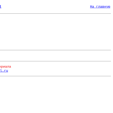
|
На главную
ериала
l.ru