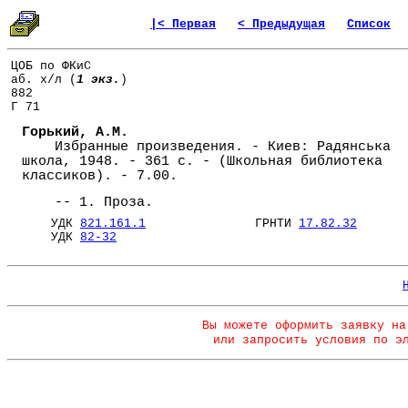
|< Первая
< Предыдущая
Список
ЦОБ по ФКиС
аб. х/л (
1 экз.
)
882
Г 71
Горький, А.М.
Избранные произведения. - Киев: Радянська
школа, 1948. - 361 с. - (Школьная библиотека
классиков). - 7.00.
-- 1. Проза.
УДК
821.161.1
ГРНТИ
17.82.32
УДК
82-32
Вы можете оформить заявку на
или запросить условия по э