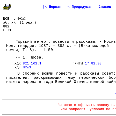
|< Первая
< Предыдущая
Список
ЦОБ по ФКиС
аб. х/л (
1 экз.
)
882
Г 71
Горький ветер : повести и рассказы. - Москв
Мол. гвардия, 1987. - 382 с. - (Б-ка молодой
семьи, Т. 8). - 1.50.
-- 1. Проза.
УДК
821.161.1
ГРНТИ
17.82.30
УДК
82-3
В сборник вошли повести и рассказы советс
писателей, раскрывающих тему героической бор
нашего народа в годы Великой Отечественной войн
Вы можете оформить заявку на
или запросить условия по э