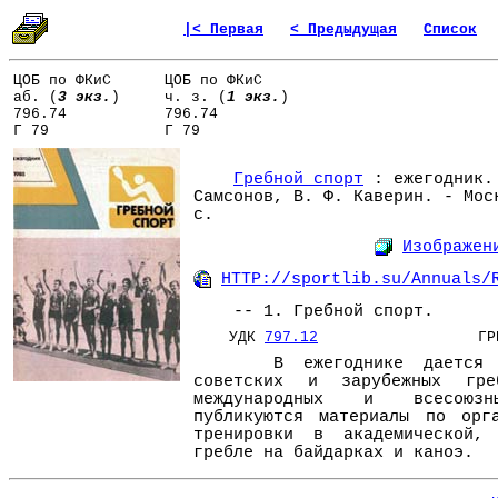
|< Первая
< Предыдущая
Список
ЦОБ по ФКиС
ЦОБ по ФКиС
аб. (
3 экз.
)
ч. з. (
1 экз.
)
796.74
796.74
Г 79
Г 79
Гребной спорт
: ежегодник. 
Самсонов, В. Ф. Каверин. - Мос
с.
Изображен
HTTP://sportlib.su/Annuals/
-- 1. Гребной спорт.
УДК
797.12
ГРНТ
В ежегоднике дается ана
советских и зарубежных гре
международных и всесоюзн
публикуются материалы по орг
тренировки в академической,
гребле на байдарках и каноэ.