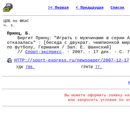
|< Первая
< Предыдущая
Список
ЦОБ по ФКиС
ч. з.
Принц, Б.
Биргит Принц: "Играть с мужчинами в серии А
отказалась" : [беседа с двукрат. чемпионкой мир
по футболу, Германия / Зап. Е. Шаинский]
//
Спорт-экспресс
. - 2007. - 17 дек. - С. 7
HTTP://sport-express.ru/newspaper/2007-12-17
УДК
796.
ГРНТИ
77.
Вы можете оформить заявку на
или запросить условия по э