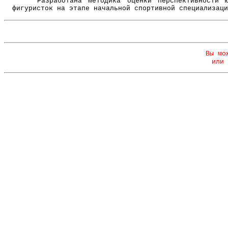
Разработана методика оценки перспективности ю
фигуристок на этапе начальной спортивной специализаци
Вы мо
или 