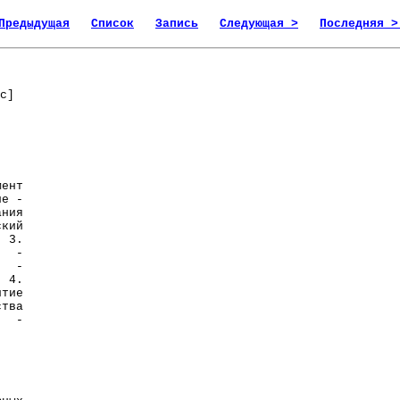
Предыдущая
Список
Запись
Следующая >
Последняя >
с]
ент
ие -
ания
ский
. 3.
я -
й -
 4.
итие
ства
е -