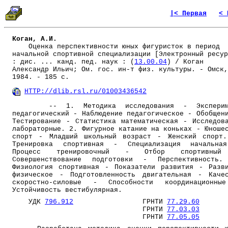
|< Первая
< 
Коган, А.И.
Оценка перспективности юных фигуристок в период
начальной спортивной специализации [Электронный ресур
: дис. ... канд. пед. наук : (
13.00.04
) / Коган
Александр Ильич; Ом. гос. ин-т физ. культуры. - Омск,
1984. - 185 с.
HTTP://dlib.rsl.ru/01003436542
-- 1. Методика исследования - Эксперим
педагогический - Наблюдение педагогическое - Обобщен
Тестирование - Статистика математическая - Исследов
лабораторные. 2. Фигурное катание на коньках - Юноше
спорт - Младший школьный возраст - Женский спорт
Тренировка спортивная - Специализация начальна
Процесс тренировочный - Отбор спортивны
Совершенствование подготовки - Перспективность.
Физиология спортивная - Показатели развития - Разв
физическое - Подготовленность двигательная - Каче
скоростно-силовые - Способности координационны
Устойчивость вестибулярная.
УДК
796.912
ГРНТИ
77.29.60
ГРНТИ
77.03.03
ГРНТИ
77.05.05