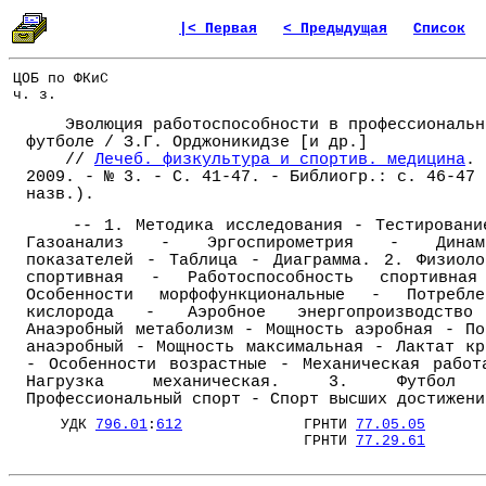
|< Первая
< Предыдущая
Список
ЦОБ по ФКиС
ч. з.
Эволюция работоспособности в профессиональн
футболе / З.Г. Орджоникидзе [и др.]
//
Лечеб. физкультура и спортив. медицина
. 
2009. - № 3. - С. 41-47. - Библиогр.: с. 46-47 
назв.).
-- 1. Методика исследования - Тестировани
Газоанализ - Эргоспирометрия - Динам
показателей - Таблица - Диаграмма. 2. Физиоло
спортивная - Работоспособность спортивна
Особенности морфофункциональные - Потребле
кислорода - Аэробное энергопроизводств
Анаэробный метаболизм - Мощность аэробная - По
анаэробный - Мощность максимальная - Лактат кр
- Особенности возрастные - Механическая работ
Нагрузка механическая. 3. Футбол
Профессиональный спорт - Спорт высших достижени
УДК
796.01
:
612
ГРНТИ
77.05.05
ГРНТИ
77.29.61