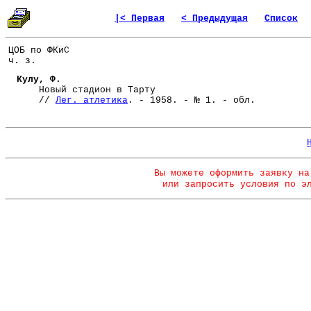
|< Первая
< Предыдущая
Список
ЦОБ по ФКиС
ч. з.
Кулу, Ф.
Новый стадион в Тарту
//
Лег. атлетика
. - 1958. - № 1. - обл.
Вы можете оформить заявку на
или запросить условия по э