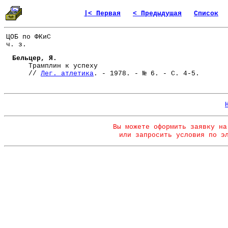
|< Первая
< Предыдущая
Список
ЦОБ по ФКиС
ч. з.
Бельцер, Я.
Трамплин к успеху
//
Лег. атлетика
. - 1978. - № 6. - С. 4-5.
Вы можете оформить заявку на
или запросить условия по э